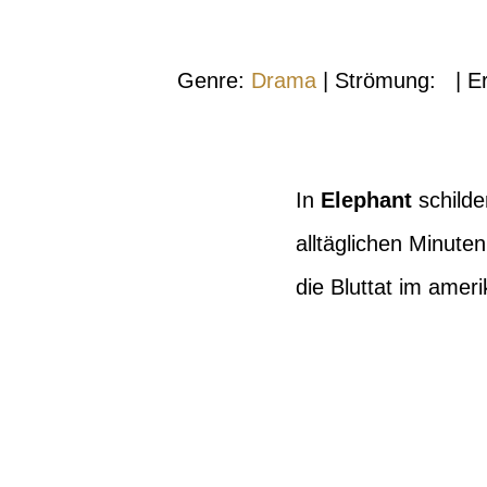
Genre:
Drama
| Strömung:
| E
In
Elephant
schilde
alltäglichen Minute
die Bluttat im ameri